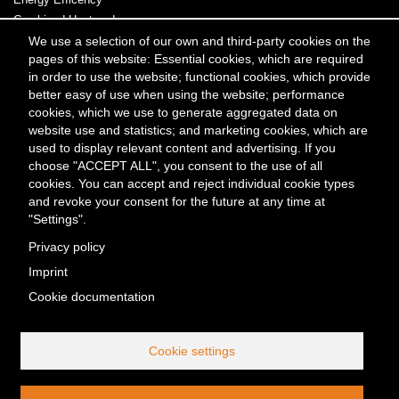
Combined Heat and
Power
We use a selection of our own and third-party cookies on the
pages of this website: Essential cookies, which are required
Power & Heat
in order to use the website; functional cookies, which provide
better easy of use when using the website; performance
Meta
Contact
Press & Media
Events
cookies, which we use to generate aggregated data on
Menü
website use and statistics; and marketing cookies, which are
used to display relevant content and advertising. If you
Kontakt
choose "ACCEPT ALL", you consent to the use of all
Berliner Energieagentur GmbH
cookies. You can accept and reject individual cookie types
Fasanenstraße 85
and revoke your consent for the future at any time at
10623 Berlin
"Settings".
Tel. +49 (0) 30/29 33 30-0
Privacy policy
Fax +49 (0) 30/29 33 30-99
Imprint
office@berliner-e-agentur.de
Cookie documentation
Telefonische Erreichbarkeit:
Montag bis Donnerstag 08:30–17:00 Uhr, Freitag 08:30–16:30 Uhr
Cookie settings
Service-Nummer außerhalb
unserer Öffnungszeiten:
Tel. +49 (0) 30/29 33 30-30