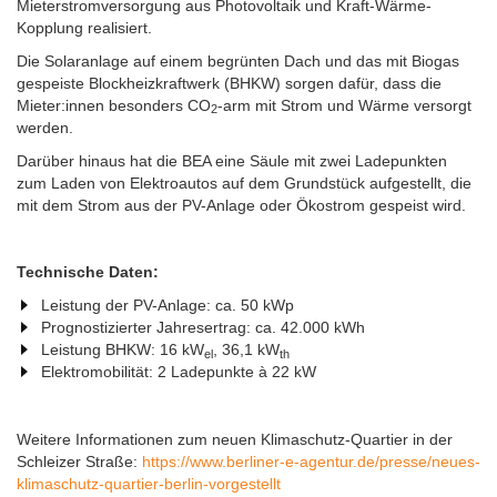
Mieterstromversorgung aus Photovoltaik und Kraft-Wärme-
Kopplung realisiert.
Die Solaranlage auf einem begrünten Dach und das mit Biogas
gespeiste Blockheizkraftwerk (BHKW) sorgen dafür, dass die
Mieter:innen besonders CO
-arm mit Strom und Wärme versorgt
2
werden.
Darüber hinaus hat die BEA eine Säule mit zwei Ladepunkten
zum Laden von Elektroautos auf dem Grundstück aufgestellt, die
mit dem Strom aus der PV-Anlage oder Ökostrom gespeist wird.
Technische Daten:
Leistung der PV-Anlage: ca. 50 kWp
Prognostizierter Jahresertrag: ca. 42.000 kWh
Leistung BHKW: 16 kW
, 36,1 kW
el
th
Elektromobilität: 2 Ladepunkte à 22 kW
Weitere Informationen zum neuen Klimaschutz-Quartier in der
Schleizer Straße:
https://www.berliner-e-agentur.de/presse/neues-
klimaschutz-quartier-berlin-vorgestellt