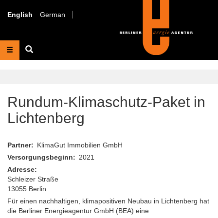
Skip
to
English
German
main
content
Suche
Rundum-Klimaschutz-Paket in
Lichtenberg
Partner
KlimaGut Immobilien GmbH
Versorgungsbeginn
2021
Adresse
Schleizer Straße
13055
Berlin
Für einen nachhaltigen, klimapositiven Neubau in Lichtenberg hat
die Berliner Energieagentur GmbH (BEA) eine