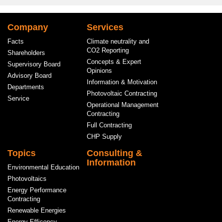
Hauptnavigation
Company
Services
Facts
Climate neutrality and
CO2 Reporting
Shareholders
Concepts & Expert
Supervisory Board
Opinions
Advisory Board
Information & Motivation
Departments
Photovoltaic Contracting
Service
Operational Management
Contracting
Full Contracting
CHP Supply
Topics
Consulting &
Information
Environmental Education
Photovoltaics
Energy Performance
Contracting
Renewable Energies
Energy Efficency