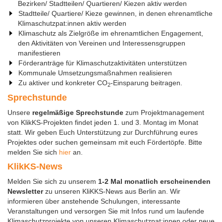
Bezirken/ Stadtteilen/ Quartieren/ Kiezen aktiv werden
Stadtteile/ Quartiere/ Kieze gewinnen, in denen ehrenamtliche
Klimaschutzpat:innen aktiv werden
Klimaschutz als Zielgröße im ehrenamtlichen Engagement,
den Aktivitäten von Vereinen und Interessensgruppen
manifestieren
Förderanträge für Klimaschutzaktivitäten unterstützen
Kommunale Umsetzungsmaßnahmen realisieren
Zu aktiver und konkreter CO
-Einsparung beitragen.
2
Sprechstunde
Unsere
regelmäßige Sprechstunde
zum Projektmanagement
von KlikKS-Projekten findet jeden 1. und 3. Montag im Monat
statt. Wir geben Euch Unterstützung zur Durchführung eures
Projektes oder suchen gemeinsam mit euch Fördertöpfe. Bitte
melden Sie sich
hier
an.
KlikKS-News
Melden Sie sich zu unserem
1-2 Mal monatlich erscheinenden
Newsletter
zu unseren KliKKS-News aus Berlin an. Wir
informieren über anstehende Schulungen, interessante
Veranstaltungen und versorgen Sie mit Infos rund um laufende
Klimaschutzprojekte von unseren Klimaschutzpat:innen oder neue