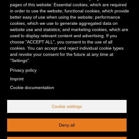
pages of this website: Essential cookies, which are required
Power & Heat
in order to use the website; functional cookies, which provide
better easy of use when using the website; performance
Meta
Contact
Press & Media
Events
cookies, which we use to generate aggregated data on
Menü
website use and statistics; and marketing cookies, which are
used to display relevant content and advertising. If you
Kontakt
choose "ACCEPT ALL", you consent to the use of all
Berliner Energieagentur GmbH
cookies. You can accept and reject individual cookie types
Fasanenstraße 85
and revoke your consent for the future at any time at
10623 Berlin
"Settings".
Tel. +49 (0) 30/29 33 30-0
Privacy policy
Fax +49 (0) 30/29 33 30-99
Imprint
office@berliner-e-agentur.de
Cookie documentation
Telefonische Erreichbarkeit:
Montag bis Donnerstag 08:30–17:00 Uhr, Freitag 08:30–16:30 Uhr
Cookie settings
Service-Nummer außerhalb
unserer Öffnungszeiten:
Tel. +49 (0) 30/29 33 30-30
Deny all