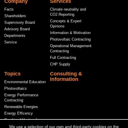
Hauptnavigation
Company
Services
Facts
Climate neutrality and
CO2 Reporting
Shareholders
Concepts & Expert
Supervisory Board
Opinions
Advisory Board
Information & Motivation
Departments
Photovoltaic Contracting
Service
Operational Management
Contracting
Full Contracting
CHP Supply
Topics
Consulting &
Information
Environmental Education
Photovoltaics
Energy Performance
Contracting
Renewable Energies
Energy Efficency
Combined Heat and
Power
We use a selection of our own and third-party cookies on the