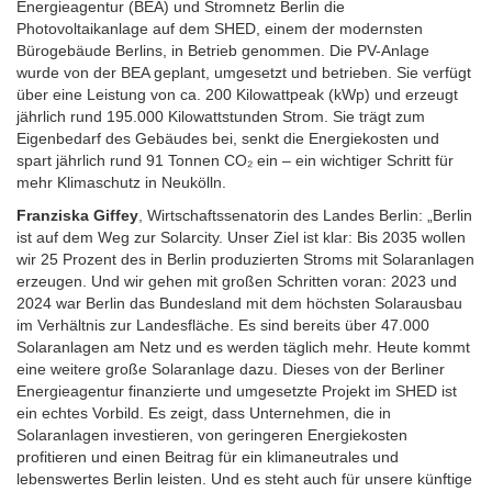
Energieagentur (BEA) und Stromnetz Berlin die
Photovoltaikanlage auf dem SHED, einem der modernsten
Bürogebäude Berlins, in Betrieb genommen. Die PV-Anlage
wurde von der BEA geplant, umgesetzt und betrieben. Sie verfügt
über eine Leistung von ca. 200 Kilowattpeak (kWp) und erzeugt
jährlich rund 195.000 Kilowattstunden Strom. Sie trägt zum
Eigenbedarf des Gebäudes bei, senkt die Energiekosten und
spart jährlich rund 91 Tonnen CO₂ ein – ein wichtiger Schritt für
mehr Klimaschutz in Neukölln.
Franziska Giffey
, Wirtschaftssenatorin des Landes Berlin: „Berlin
ist auf dem Weg zur Solarcity. Unser Ziel ist klar: Bis 2035 wollen
wir 25 Prozent des in Berlin produzierten Stroms mit Solaranlagen
erzeugen. Und wir gehen mit großen Schritten voran: 2023 und
2024 war Berlin das Bundesland mit dem höchsten Solarausbau
im Verhältnis zur Landesfläche. Es sind bereits über 47.000
Solaranlagen am Netz und es werden täglich mehr. Heute kommt
eine weitere große Solaranlage dazu. Dieses von der Berliner
Energieagentur finanzierte und umgesetzte Projekt im SHED ist
ein echtes Vorbild. Es zeigt, dass Unternehmen, die in
Solaranlagen investieren, von geringeren Energiekosten
profitieren und einen Beitrag für ein klimaneutrales und
lebenswertes Berlin leisten. Und es steht auch für unsere künftige