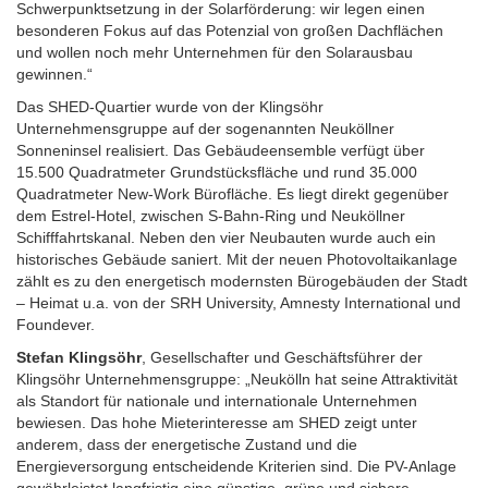
Schwerpunktsetzung in der Solarförderung: wir legen einen
besonderen Fokus auf das Potenzial von großen Dachflächen
und wollen noch mehr Unternehmen für den Solarausbau
gewinnen.“
Das SHED-Quartier wurde von der Klingsöhr
Unternehmensgruppe auf der sogenannten Neuköllner
Sonneninsel realisiert. Das Gebäudeensemble verfügt über
15.500 Quadratmeter Grundstücksfläche und rund 35.000
Quadratmeter New-Work Bürofläche. Es liegt direkt gegenüber
dem Estrel-Hotel, zwischen S-Bahn-Ring und Neuköllner
Schifffahrtskanal. Neben den vier Neubauten wurde auch ein
historisches Gebäude saniert. Mit der neuen Photovoltaikanlage
zählt es zu den energetisch modernsten Bürogebäuden der Stadt
– Heimat u.a. von der SRH University, Amnesty International und
Foundever.
Stefan Klingsöhr
, Gesellschafter und Geschäftsführer der
Klingsöhr Unternehmensgruppe: „Neukölln hat seine Attraktivität
als Standort für nationale und internationale Unternehmen
bewiesen. Das hohe Mieterinteresse am SHED zeigt unter
anderem, dass der energetische Zustand und die
Energieversorgung entscheidende Kriterien sind. Die PV-Anlage
gewährleistet langfristig eine günstige, grüne und sichere