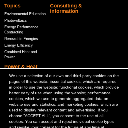
Topics
Consulting &
Information
Environmental Education
Photovoltaics
Energy Performance
Contracting
Renewable Energies
Energy Efficency
Combined Heat and
Power
Power & Heat
We use a selection of our own and third-party cookies on the
Meta
Contact
Press & Media
Events
pages of this website: Essential cookies, which are required
Menü
in order to use the website; functional cookies, which provide
better easy of use when using the website; performance
Kontakt
cookies, which we use to generate aggregated data on
Berliner Energieagentur GmbH
website use and statistics; and marketing cookies, which are
Fasanenstraße 85
used to display relevant content and advertising. If you
10623 Berlin
choose "ACCEPT ALL", you consent to the use of all
cookies. You can accept and reject individual cookie types
Tel. +49 (0) 30/29 33 30-0
and revoke your consent for the future at any time at