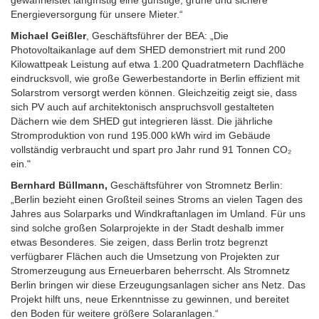
Energieversorgung für unsere Mieter.“
Michael Geißler
, Geschäftsführer der BEA: „Die
Photovoltaikanlage auf dem SHED demonstriert mit rund 200
Kilowattpeak Leistung auf etwa 1.200 Quadratmetern Dachfläche
eindrucksvoll, wie große Gewerbestandorte in Berlin effizient mit
Solarstrom versorgt werden können. Gleichzeitig zeigt sie, dass
sich PV auch auf architektonisch anspruchsvoll gestalteten
Dächern wie dem SHED gut integrieren lässt. Die jährliche
Stromproduktion von rund 195.000 kWh wird im Gebäude
vollständig verbraucht und spart pro Jahr rund 91 Tonnen CO₂
ein."
Bernhard Büllmann,
Geschäftsführer von Stromnetz Berlin:
„Berlin bezieht einen Großteil seines Stroms an vielen Tagen des
Jahres aus Solarparks und Windkraftanlagen im Umland. Für uns
sind solche großen Solarprojekte in der Stadt deshalb immer
etwas Besonderes. Sie zeigen, dass Berlin trotz begrenzt
verfügbarer Flächen auch die Umsetzung von Projekten zur
Stromerzeugung aus Erneuerbaren beherrscht. Als Stromnetz
Berlin bringen wir diese Erzeugungsanlagen sicher ans Netz. Das
Projekt hilft uns, neue Erkenntnisse zu gewinnen, und bereitet
den Boden für weitere größere Solaranlagen.“