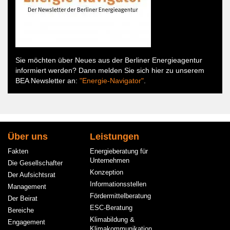
Sie möchten über Neues aus der Berliner Energieagentur
informiert werden? Dann melden Sie sich hier zu unserem
BEA Newsletter an:
"Energie-Navigator"
.
Hauptnavigation
Über uns
Leistungen
Fakten
Energieberatung für
Unternehmen
Die Gesellschafter
Konzeption
Der Aufsichtsrat
Informationsstellen
Management
Fördermittelberatung
Der Beirat
ESC-Beratung
Bereiche
Klimabildung &
Engagement
Klimakommunikation