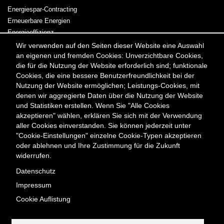
Energiespar-Contracting
Erneuerbare Energien
Energieeffizienz
Kraft-Wärme-Kopplung
Wir verwenden auf den Seiten dieser Website eine Auswahl
an eigenen und fremden Cookies: Unverzichtbare Cookies,
Strom & Wärme
die für die Nutzung der Website erforderlich sind; funktionale
Cookies, die eine bessere Benutzerfreundlichkeit bei der
Meta
Kontakt
Presse & Medien
Karriere
Veranstaltungen
Nutzung der Website ermöglichen; Leistungs-Cookies, mit
Menü
Newsletter
denen wir aggregierte Daten über die Nutzung der Website
und Statistiken erstellen. Wenn Sie "Alle Cookies
akzeptieren" wählen, erklären Sie sich mit der Verwendung
Kontakt
aller Cookies einverstanden. Sie können jederzeit unter
Berliner Energieagentur GmbH
"Cookie-Einstellungen" einzelne Cookie-Typen akzeptieren
Fasanenstraße 85
oder ablehnen und Ihre Zustimmung für die Zukunft
widerrufen.
10623 Berlin
Tel. +49 (0) 30/29 33 30-0
Datenschutz
Fax +49 (0) 30/29 33 30-99
Impressum
office@berliner-e-agentur.de
Cookie Auflistung
Telefonische Erreichbarkeit:
Montag bis Donnerstag 08:30–17:00 Uhr, Freitag 08:30–16:30 Uhr