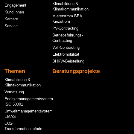
Klimabildung &
Engagement
Klimakommunikation
Kund:innen
Mieterstrom BEA
Karriere
Kiezstrom
Service
PV-Contracting
Betriebsführungs-
Contracting
Voll-Contracting
Elektromobilität
BHKW-Beistellung
Themen
Beratungsprojekte
Klimabildung &
Klimakommunikation
Vernetzung
Energiemanagementsystem
ISO 50001
Umweltmanagementsystem
EMAS
CO2-
Transformationspfade