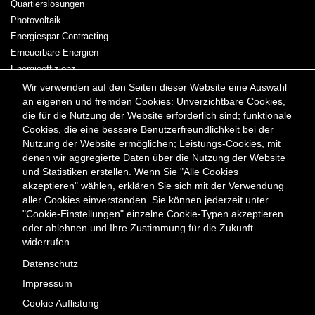
Quartierslösungen
Photovoltaik
Energiespar-Contracting
Erneuerbare Energien
Energieeffizienz
Kraft-Wärme-Kopplung
Wir verwenden auf den Seiten dieser Website eine Auswahl
an eigenen und fremden Cookies: Unverzichtbare Cookies,
Strom & Wärme
die für die Nutzung der Website erforderlich sind; funktionale
Cookies, die eine bessere Benutzerfreundlichkeit bei der
Meta
Kontakt
Presse & Medien
Karriere
Veranstaltungen
Nutzung der Website ermöglichen; Leistungs-Cookies, mit
Menü
Newsletter
denen wir aggregierte Daten über die Nutzung der Website
und Statistiken erstellen. Wenn Sie "Alle Cookies
akzeptieren" wählen, erklären Sie sich mit der Verwendung
Kontakt
aller Cookies einverstanden. Sie können jederzeit unter
Berliner Energieagentur GmbH
"Cookie-Einstellungen" einzelne Cookie-Typen akzeptieren
Fasanenstraße 85
oder ablehnen und Ihre Zustimmung für die Zukunft
10623 Berlin
widerrufen.
Tel. +49 (0) 30/29 33 30-0
Datenschutz
Fax +49 (0) 30/29 33 30-99
Impressum
office@berliner-e-agentur.de
Cookie Auflistung
Telefonische Erreichbarkeit: