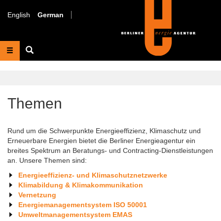
Direkt
zum
English
German
Inhalt
Suche
Themen
Rund um die Schwerpunkte Energieeffizienz, Klimaschutz und
Erneuerbare Energien bietet die Berliner Energieagentur ein
breites Spektrum an Beratungs- und Contracting-Dienstleistungen
an. Unsere Themen sind:
Energieeffizienz- und Klimaschutznetzwerke
Klimabildung & Klimakommunikation
Vernetzung
Energiemanagementsystem ISO 50001
Umweltmanagementsystem EMAS