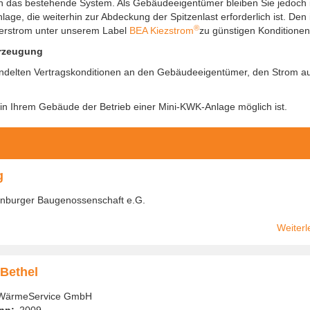
n das bestehende System. Als Gebäudeeigentümer bleiben Sie jedoch
age, die weiterhin zur Abdeckung der Spitzenlast erforderlich ist. Den
®
terstrom unter unserem Label
BEA Kiezstrom
zu günstigen Konditionen
erzeugung
ndelten Vertragskonditionen an den Gebäudeeigentümer, den Strom a
in Ihrem Gebäude der Betrieb einer Mini-KWK-Anlage möglich ist.
g
enburger Baugenossenschaft e.G.
Weiterl
Bethel
WärmeService GmbH
nn
2009