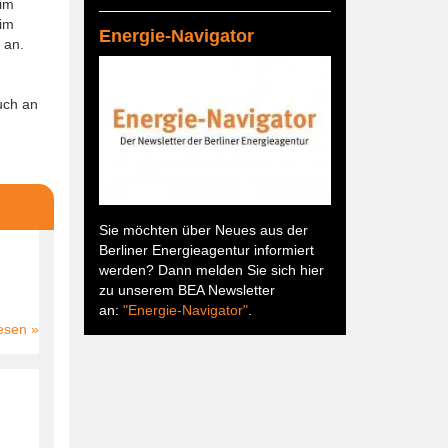
 im
 im
Energie-Navigator
 an.
uch an
Sie möchten über Neues aus der
Berliner Energieagentur informiert
werden? Dann melden Sie sich hier
zu unserem BEA Newsletter
an:
"Energie-Navigator"
.
esen
über
Schwendyweg