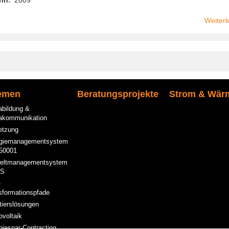
Weiterl
emen
Beratungsprojekte
Strom & Wär
abildung &
akommunikation
etzung
giemanagementsystem
50001
eltmanagementsystem
S
-
sformationspfade
tierslösungen
ovoltaik
giespar-Contracting