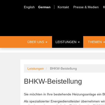
Direkt
Meta
zum
English
German
Kontakt
Presse & Medien
K
Inhalt
Menü
Hauptnavigation
ÜBER UNS
LEISTUNGEN
THEMEN
Leistungen
BHKW-Beistellung
BHKW-Beistellung
Sie möchten in Ihre bestehende Heizungsanlage ein B
Als spezialisierter Energiedienstleister übernehmen w