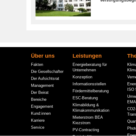
Hauptnavigation
Über uns
Leistungen
Th
Fakten
Energieberatung für
Klim
Unternehmen
Klim
Die Gesellschafter
Konzeption
Vern
Der Aufsichtsrat
Informationsstellen
Ener
Management
ISO 
Fördermittelberatung
Der Beirat
Umw
ESC-Beratung
Bereiche
EMA
Klimabildung &
Engagement
CO2
Klimakommunikation
Kund:innen
Tran
Mieterstrom BEA
Karriere
Quar
Kiezstrom
Service
Phot
PV-Contracting
Ener