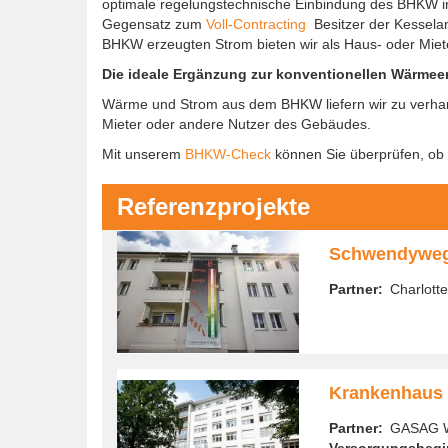
optimale regelungstechnische Einbindung des BHKW i
Gegensatz zum
Voll-Contracting
Besitzer der Kesselanl
BHKW erzeugten Strom bieten wir als Haus- oder Mie
Die ideale Ergänzung zur konventionellen Wärme
Wärme und Strom aus dem BHKW liefern wir zu verha
Mieter oder andere Nutzer des Gebäudes.
Mit unserem
BHKW-Check
können Sie überprüfen, ob 
Referenzprojekte
Schwendywe
Partner
Charlott
Krankenhaus 
Partner
GASAG 
Versorgungsbegi