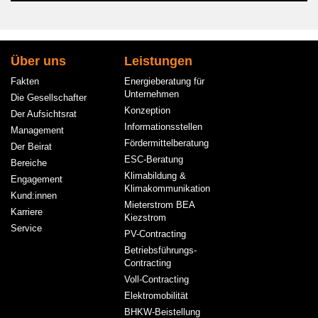
Hauptnavigation
Über uns
Leistungen
Fakten
Energieberatung für
Unternehmen
Die Gesellschafter
Konzeption
Der Aufsichtsrat
Informationsstellen
Management
Fördermittelberatung
Der Beirat
ESC-Beratung
Bereiche
Klimabildung &
Engagement
Klimakommunikation
Kund:innen
Mieterstrom BEA
Karriere
Kiezstrom
Service
PV-Contracting
Betriebsführungs-
Contracting
Voll-Contracting
Elektromobilität
BHKW-Beistellung