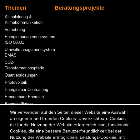
Themen
Beratungsprojekte
Klimabildung &
Klimakommunikation
Vernetzung
Energiemanagementsystem
ISO 50001
Umweltmanagementsystem
EMAS
CO2-
Transformationspfade
Quartierslösungen
Photovoltaik
Energiespar-Contracting
Erneuerbare Energien
Energieeffizienz
Kraft-Wärme-Kopplung
Wir verwenden auf den Seiten dieser Website eine Auswahl
an eigenen und fremden Cookies: Unverzichtbare Cookies,
Strom & Wärme
die für die Nutzung der Website erforderlich sind; funktionale
Cookies, die eine bessere Benutzerfreundlichkeit bei der
Meta
Kontakt
Presse & Medien
Karriere
Veranstaltungen
Nutzung der Website ermöglichen; Leistungs-Cookies, mit