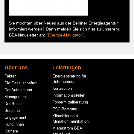
Sie möchten über Neues aus der Berliner Energieagentur
informiert werden? Dann melden Sie sich hier zu unserem
BEA Newsletter an:
"Energie-Navigator"
.
Hauptnavigation
Über uns
Leistungen
Fakten
Energieberatung für
Unternehmen
Die Gesellschafter
Konzeption
Der Aufsichtsrat
Informationsstellen
Management
Fördermittelberatung
Der Beirat
ESC-Beratung
Bereiche
Klimabildung &
Engagement
Klimakommunikation
Kund:innen
Mieterstrom BEA
Karriere
Kiezstrom