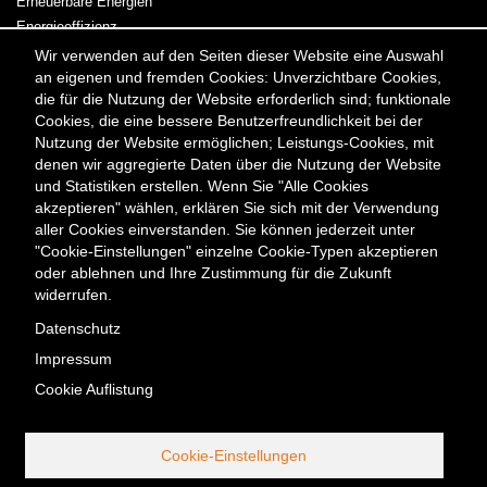
Erneuerbare Energien
Energieeffizienz
Kraft-Wärme-Kopplung
Wir verwenden auf den Seiten dieser Website eine Auswahl
an eigenen und fremden Cookies: Unverzichtbare Cookies,
Strom & Wärme
die für die Nutzung der Website erforderlich sind; funktionale
Cookies, die eine bessere Benutzerfreundlichkeit bei der
Meta
Kontakt
Presse & Medien
Karriere
Veranstaltungen
Nutzung der Website ermöglichen; Leistungs-Cookies, mit
Menü
Newsletter
denen wir aggregierte Daten über die Nutzung der Website
und Statistiken erstellen. Wenn Sie "Alle Cookies
akzeptieren" wählen, erklären Sie sich mit der Verwendung
Kontakt
aller Cookies einverstanden. Sie können jederzeit unter
Berliner Energieagentur GmbH
"Cookie-Einstellungen" einzelne Cookie-Typen akzeptieren
Fasanenstraße 85
oder ablehnen und Ihre Zustimmung für die Zukunft
10623 Berlin
widerrufen.
Tel. +49 (0) 30/29 33 30-0
Datenschutz
Fax +49 (0) 30/29 33 30-99
Impressum
office@berliner-e-agentur.de
Cookie Auflistung
Telefonische Erreichbarkeit:
Montag bis Donnerstag 08:30–17:00 Uhr, Freitag 08:30–16:30 Uhr
Cookie-Einstellungen
Service-Nummer außerhalb
unserer Öffnungszeiten: