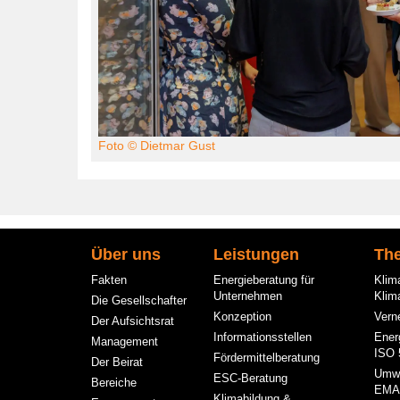
Foto © Dietmar Gust
Hauptnavigation
Über uns
Leistungen
Th
Fakten
Energieberatung für
Klim
Unternehmen
Klim
Die Gesellschafter
Konzeption
Vern
Der Aufsichtsrat
Informationsstellen
Ener
Management
ISO 
Fördermittelberatung
Der Beirat
Umw
ESC-Beratung
Bereiche
EMA
Klimabildung &