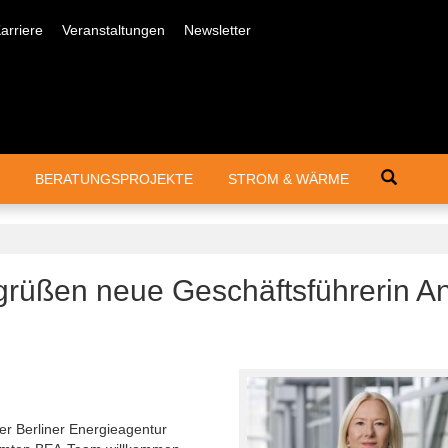
arriere
Veranstaltungen
Newsletter
Suche
BERATUNGSPROJEKTE
STROM & WÄRME
grüßen neue Geschäftsführerin A
der Berliner Energieagentur