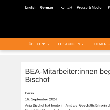
Direkt
Meta
zum
English
German
Kontakt
Presse & Medien
K
Inhalt
Menü
Hauptnavigation
ÜBER UNS
LEISTUNGEN
THEMEN
BEA-Mitarbeiter:innen be
Bischof
Berlin
16. September 2024
Anja Bischof hat heute ihr Amt als Geschäftsführerin 