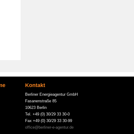
me
Kontakt
Berliner Energieagentur GmbH
Fasanenstraße 85
10623 Berlin
Tel. +49 (0) 30/29 33 30-0
Fax +49 (0) 30/29 33 30-99
office@berliner-e-agentur.de