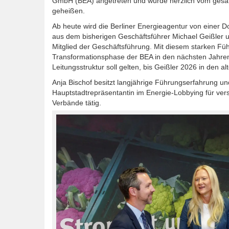
GmbH (BEA) angetreten und wurde herzlich vom ges
geheißen.
Ab heute wird die Berliner Energieagentur von einer D
aus dem bisherigen Geschäftsführer Michael Geißler 
Mitglied der Geschäftsführung. Mit diesem starken Fü
Transformationsphase der BEA in den nächsten Jahren
Leitungsstruktur soll gelten, bis Geißler 2026 in den 
Anja Bischof besitzt langjährige Führungserfahrung und
Hauptstadtrepräsentantin im Energie-Lobbying für v
Verbände tätig.