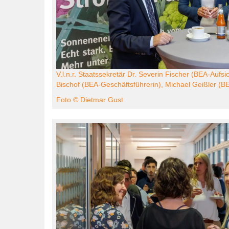
V.l.n.r. Staatssekretär Dr. Severin Fischer (BEA-Aufsi
Bischof (BEA-Geschäftsführerin), Michael Geißler (B
Foto © Dietmar Gust