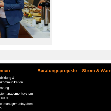
emen
Beratungsprojekte
Strom & Wär
abildung &
akommunikation
etzung
giemanagementsystem
50001
eltmanagementsystem
S