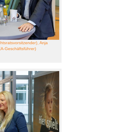
chtsratsvorsitzender), Anja
EA-Geschäftsführer)