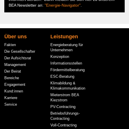
BEA Newsletter an:
"Energie-Navigator"
.
Hauptnavigation
Über uns
Leistungen
Fakten
Energieberatung für
Unternehmen
Die Gesellschafter
Konzeption
Der Aufsichtsrat
Informationsstellen
Management
Fördermittelberatung
Der Beirat
ESC-Beratung
Bereiche
Klimabildung &
Engagement
Klimakommunikation
Kund:innen
Mieterstrom BEA
Karriere
Kiezstrom
Service
PV-Contracting
Betriebsführungs-
Contracting
Voll-Contracting