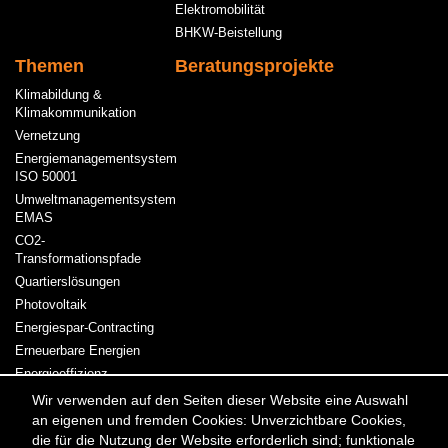
Elektromobilität
BHKW-Beistellung
Themen
Beratungsprojekte
Klimabildung &
Klimakommunikation
Vernetzung
Energiemanagementsystem
ISO 50001
Umweltmanagementsystem
EMAS
CO2-
Transformationspfade
Quartierslösungen
Photovoltaik
Energiespar-Contracting
Erneuerbare Energien
Energieeffizienz
Kraft-Wärme-Kopplung
Wir verwenden auf den Seiten dieser Website eine Auswahl
an eigenen und fremden Cookies: Unverzichtbare Cookies,
Strom & Wärme
die für die Nutzung der Website erforderlich sind; funktionale