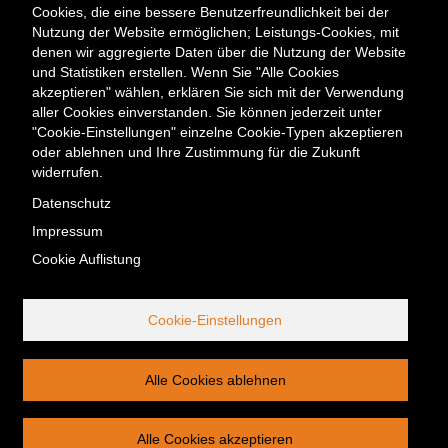
Cookies, die eine bessere Benutzerfreundlichkeit bei der
Meta
Kontakt
Presse & Medien
Karriere
Veranstaltungen
Nutzung der Website ermöglichen; Leistungs-Cookies, mit
Menü
Newsletter
denen wir aggregierte Daten über die Nutzung der Website
und Statistiken erstellen. Wenn Sie "Alle Cookies
akzeptieren" wählen, erklären Sie sich mit der Verwendung
Kontakt
aller Cookies einverstanden. Sie können jederzeit unter
Berliner Energieagentur GmbH
"Cookie-Einstellungen" einzelne Cookie-Typen akzeptieren
Fasanenstraße 85
oder ablehnen und Ihre Zustimmung für die Zukunft
10623 Berlin
widerrufen.
Tel. +49 (0) 30/29 33 30-0
Datenschutz
Fax +49 (0) 30/29 33 30-99
Impressum
office@berliner-e-agentur.de
Cookie Auflistung
Telefonische Erreichbarkeit:
Montag bis Donnerstag 08:30–17:00 Uhr, Freitag 08:30–16:30 Uhr
Cookie-Einstellungen
Service-Nummer außerhalb
unserer Öffnungszeiten:
Tel. +49 (0) 30/29 33 30-30
Alle Cookies ablehnen
Alle Cookies akzeptieren