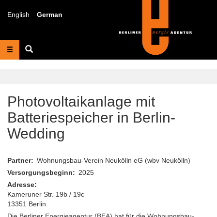
Direkt
zum
English
German
Inhalt
Suche
Photovoltaikanlage mit
Batteriespeicher in Berlin-
Wedding
Partner
Wohnungsbau-Verein Neukölln eG (wbv Neukölln)
Versorgungsbeginn
2025
Adresse
Kameruner Str. 19b / 19c
13351
Berlin
Die Berliner Energieagentur (BEA) hat für die Wohnungsbau-