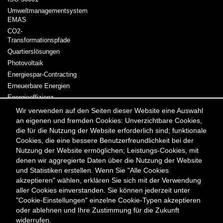
Umweltmanagementsystem
EMAS
CO2-
Transformationspfade
Quartierslösungen
Photovoltaik
Energiespar-Contracting
Erneuerbare Energien
Energieeffizienz
Kraft-Wärme-Kopplung
Wir verwenden auf den Seiten dieser Website eine Auswahl
an eigenen und fremden Cookies: Unverzichtbare Cookies,
Strom & Wärme
die für die Nutzung der Website erforderlich sind; funktionale
Cookies, die eine bessere Benutzerfreundlichkeit bei der
Meta
Kontakt
Presse & Medien
Karriere
Veranstaltungen
Nutzung der Website ermöglichen; Leistungs-Cookies, mit
Menü
Newsletter
denen wir aggregierte Daten über die Nutzung der Website
und Statistiken erstellen. Wenn Sie "Alle Cookies
akzeptieren" wählen, erklären Sie sich mit der Verwendung
Kontakt
aller Cookies einverstanden. Sie können jederzeit unter
Berliner Energieagentur GmbH
"Cookie-Einstellungen" einzelne Cookie-Typen akzeptieren
Fasanenstraße 85
oder ablehnen und Ihre Zustimmung für die Zukunft
10623 Berlin
widerrufen.