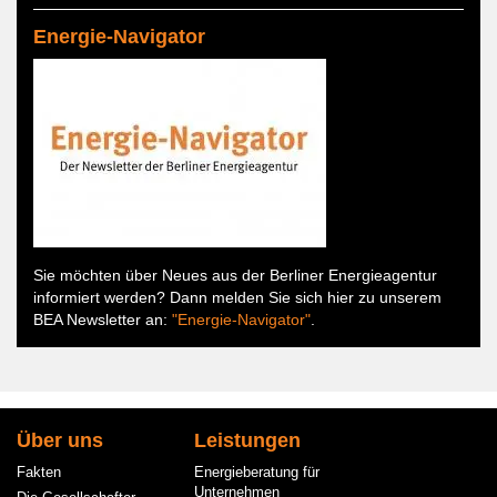
Energie-Navigator
Sie möchten über Neues aus der Berliner Energieagentur
informiert werden? Dann melden Sie sich hier zu unserem
BEA Newsletter an:
"Energie-Navigator"
.
Hauptnavigation
Über uns
Leistungen
Fakten
Energieberatung für
Unternehmen