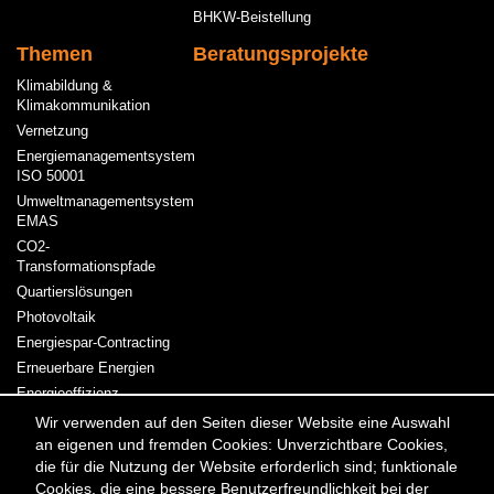
BHKW-Beistellung
Themen
Beratungsprojekte
Klimabildung &
Klimakommunikation
Vernetzung
Energiemanagementsystem
ISO 50001
Umweltmanagementsystem
EMAS
CO2-
Transformationspfade
Quartierslösungen
Photovoltaik
Energiespar-Contracting
Erneuerbare Energien
Energieeffizienz
Kraft-Wärme-Kopplung
Wir verwenden auf den Seiten dieser Website eine Auswahl
an eigenen und fremden Cookies: Unverzichtbare Cookies,
Strom & Wärme
die für die Nutzung der Website erforderlich sind; funktionale
Cookies, die eine bessere Benutzerfreundlichkeit bei der