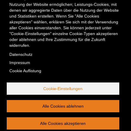
Meta
Kontakt
Presse & Medien
Karriere
Veranstaltungen
Nutzung der Website ermöglichen; Leistungs-Cookies, mit
Menü
Newsletter
denen wir aggregierte Daten über die Nutzung der Website
und Statistiken erstellen. Wenn Sie "Alle Cookies
akzeptieren" wählen, erklären Sie sich mit der Verwendung
Kontakt
aller Cookies einverstanden. Sie können jederzeit unter
Berliner Energieagentur GmbH
"Cookie-Einstellungen" einzelne Cookie-Typen akzeptieren
Fasanenstraße 85
oder ablehnen und Ihre Zustimmung für die Zukunft
10623 Berlin
widerrufen.
Tel. +49 (0) 30/29 33 30-0
Datenschutz
Fax +49 (0) 30/29 33 30-99
Impressum
office@berliner-e-agentur.de
Cookie Auflistung
Telefonische Erreichbarkeit:
Montag bis Donnerstag 08:30–17:00 Uhr, Freitag 08:30–16:30 Uhr
Cookie-Einstellungen
Service-Nummer außerhalb
unserer Öffnungszeiten:
Tel. +49 (0) 30/29 33 30-30
Alle Cookies ablehnen
Alle Cookies akzeptieren