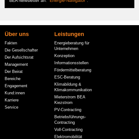
BEA Newsletter an:
"Energie-Navigator"
.
Hauptnavigation
Über uns
Leistungen
Fakten
Energieberatung für
Unternehmen
Die Gesellschafter
Konzeption
Der Aufsichtsrat
Informationsstellen
Management
Fördermittelberatung
Der Beirat
ESC-Beratung
Bereiche
Klimabildung &
Engagement
Klimakommunikation
Kund:innen
Mieterstrom BEA
Karriere
Kiezstrom
Service
PV-Contracting
Betriebsführungs-
Contracting
Voll-Contracting
Elektromobilität