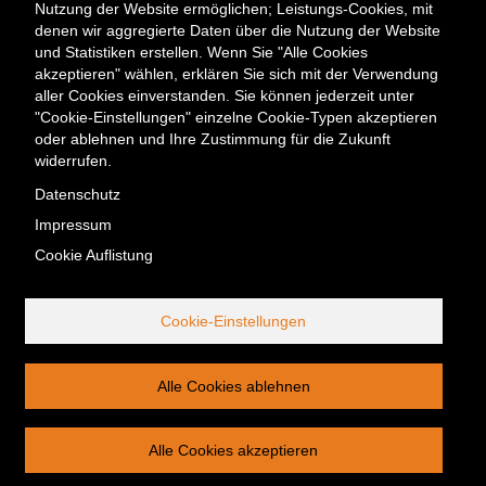
Meta
Kontakt
Presse & Medien
Karriere
Veranstaltungen
Nutzung der Website ermöglichen; Leistungs-Cookies, mit
Menü
Newsletter
denen wir aggregierte Daten über die Nutzung der Website
und Statistiken erstellen. Wenn Sie "Alle Cookies
akzeptieren" wählen, erklären Sie sich mit der Verwendung
Kontakt
aller Cookies einverstanden. Sie können jederzeit unter
Berliner Energieagentur GmbH
"Cookie-Einstellungen" einzelne Cookie-Typen akzeptieren
Fasanenstraße 85
oder ablehnen und Ihre Zustimmung für die Zukunft
10623 Berlin
widerrufen.
Tel. +49 (0) 30/29 33 30-0
Datenschutz
Fax +49 (0) 30/29 33 30-99
Impressum
office@berliner-e-agentur.de
Cookie Auflistung
Telefonische Erreichbarkeit:
Montag bis Donnerstag 08:30–17:00 Uhr, Freitag 08:30–16:30 Uhr
Cookie-Einstellungen
Service-Nummer außerhalb
unserer Öffnungszeiten:
Tel. +49 (0) 30/29 33 30-30
Alle Cookies ablehnen
Alle Cookies akzeptieren