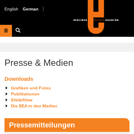
Direkt
zum
English
German
Inhalt
Suche
Presse & Medien
Downloads
Grafiken und Fotos
Publikationen
Erklärfilme
Die BEA in den Medien
Pressemitteilungen