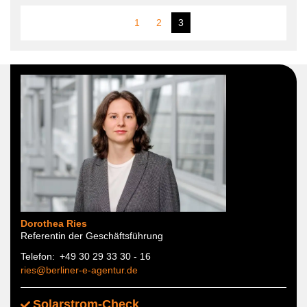
Seitennummerierung
Seite
1
Seite
2
Aktuelle
3
Seite
Dorothea Ries
Referentin der Geschäftsführung
Telefon
+49 30 29 33 30 - 16
ries@berliner-e-agentur.de
Solarstrom-Check