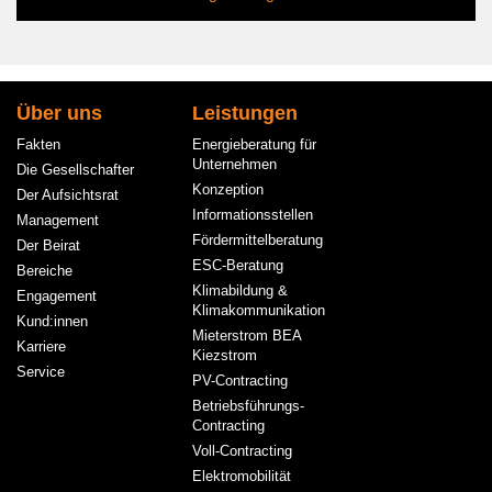
Hauptnavigation
Über uns
Leistungen
Fakten
Energieberatung für
Unternehmen
Die Gesellschafter
Konzeption
Der Aufsichtsrat
Informationsstellen
Management
Fördermittelberatung
Der Beirat
ESC-Beratung
Bereiche
Klimabildung &
Engagement
Klimakommunikation
Kund:innen
Mieterstrom BEA
Karriere
Kiezstrom
Service
PV-Contracting
Betriebsführungs-
Contracting
Voll-Contracting
Elektromobilität