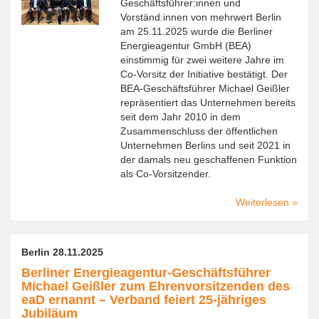
Geschäftsführer:innen und
IHK
Vorständ:innen von mehrwert Berlin
Berlin
am 25.11.2025 wurde die Berliner
Energieagentur GmbH (BEA)
einstimmig für zwei weitere Jahre im
Co-Vorsitz der Initiative bestätigt. Der
BEA-Geschäftsführer Michael Geißler
repräsentiert das Unternehmen bereits
seit dem Jahr 2010 in dem
Zusammenschluss der öffentlichen
Unternehmen Berlins und seit 2021 in
der damals neu geschaffenen Funktion
als Co-Vorsitzender.
Weiterlesen
über
Berlin
Energi
zum
Berlin 28.11.2025
Co-
Berliner Energieagentur-Geschäftsführer
Vorsitz
Michael Geißler zum Ehrenvorsitzenden des
der
eaD ernannt – Verband feiert 25-jähriges
Initiati
Jubiläum
mehrw