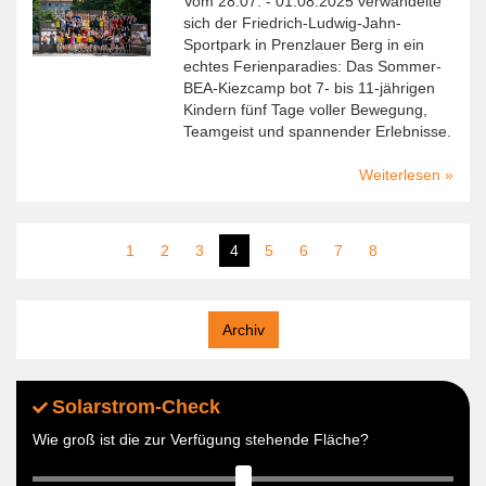
Vom 28.07. - 01.08.2025 verwandelte
der
sich der Friedrich-Ludwig-Jahn-
BEA
Sportpark in Prenzlauer Berg in ein
echtes Ferienparadies: Das Sommer-
BEA-Kiezcamp bot 7- bis 11-jährigen
Kindern fünf Tage voller Bewegung,
Teamgeist und spannender Erlebnisse.
Weiterlesen
über
BEA-
Kiezc
Seitennummerierung
Sport,
Seite
1
Seite
2
Seite
3
Aktuelle
4
Seite
5
Seite
6
Seite
7
Seite
8
Spiel
Seite
und
Energi
in
Archiv
den
Somme
Solarstrom-Check
Wie groß ist die zur Verfügung stehende Fläche?