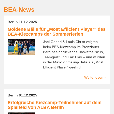
BEA-News
Berlin 11.12.2025
Goldene Bälle für „Most Efficient Player” des
BEA-Kiezcamps der Sommerferien
Jael Goberl & Louis Christ zeigten
beim BEA-Kiezcamp im Prenzlauer
Berg beeindruckende Basketballskills,
Teamgeist und Fair Play – und wurden
in der Max-Schmeling-Halle als „Most
Efficient Player“ geehrt!
Weiterlesen
über
Golde
Bälle
für
Berlin 01.12.2025
„Most
Erfolgreiche Kiezcamp-Teilnehmer auf dem
Efficie
Spielfeld von ALBA Berlin
Player
des