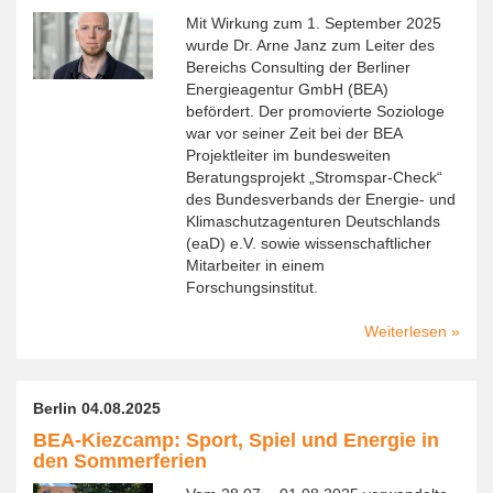
Josep
Mit Wirkung zum 1. September 2025
Krank
wurde Dr. Arne Janz zum Leiter des
Bereichs Consulting der Berliner
Energieagentur GmbH (BEA)
befördert. Der promovierte Soziologe
war vor seiner Zeit bei der BEA
Projektleiter im bundesweiten
Beratungsprojekt „Stromspar-Check“
des Bundesverbands der Energie- und
Klimaschutzagenturen Deutschlands
(eaD) e.V. sowie wissenschaftlicher
Mitarbeiter in einem
Forschungsinstitut.
Weiterlesen
über
Dr.
Arne
Janz
Berlin 04.08.2025
wird
BEA-Kiezcamp: Sport, Spiel und Energie in
Bereic
den Sommerferien
Consul
bei