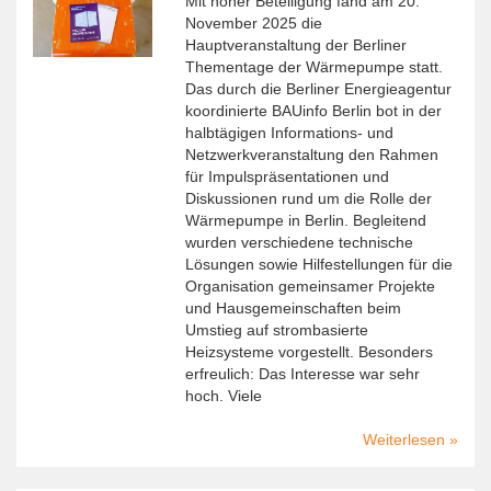
Mit hoher Beteiligung fand am 20.
eaD
November 2025 die
ernann
Hauptveranstaltung der Berliner
–
Thementage der Wärmepumpe statt.
Verba
Das durch die Berliner Energieagentur
feiert
koordinierte BAUinfo Berlin bot in der
25-
halbtägigen Informations- und
jährig
Netzwerkveranstaltung den Rahmen
Jubil
für Impulspräsentationen und
Diskussionen rund um die Rolle der
Wärmepumpe in Berlin. Begleitend
wurden verschiedene technische
Lösungen sowie Hilfestellungen für die
Organisation gemeinsamer Projekte
und Hausgemeinschaften beim
Umstieg auf strombasierte
Heizsysteme vorgestellt. Besonders
erfreulich: Das Interesse war sehr
hoch. Viele
Weiterlesen
über
Berlin
Theme