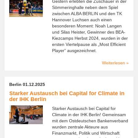
Gestern erlebten die Zuschauer in der
BEA-
Sömmeringhalle neben dem Spiel
Kiezc
zwischen ALBA BERLIN und den TK
der
Hannover Luchsen auch einen
Somme
besonderen Moment: Noah Langen
und Silas Heister, Gewinner des BEA-
Kiezcamps Herbst 2024, wurden in der
ersten Viertelpause als „Most Efficient
Player“ ausgezeichnet.
Weiterlesen
über
Erfolg
Kiezc
Teilne
Berlin 01.12.2025
auf
Starker Austausch bei Capital for Climate in
dem
der IHK Berlin
Spielfe
von
Starker Austausch bei Capital for
ALBA
Climate in der IHK Berlin! Gemeinsam
Berlin
mit dem Ostdeutschen Bankenverband
wurden zentrale Akteure aus
Finanzmarkt, Politik und Wirtschaft