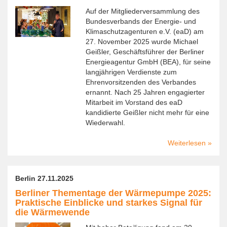
wieder
Auf der Mitgliederversammlung des
Bundesverbands der Energie- und
Klimaschutzagenturen e.V. (eaD) am
27. November 2025 wurde Michael
Geißler, Geschäftsführer der Berliner
Energieagentur GmbH (BEA), für seine
langjährigen Verdienste zum
Ehrenvorsitzenden des Verbandes
ernannt. Nach 25 Jahren engagierter
Mitarbeit im Vorstand des eaD
kandidierte Geißler nicht mehr für eine
Wiederwahl.
Weiterlesen
über
Berlin
Energi
Geschä
Berlin 27.11.2025
Michae
Berliner Thementage der Wärmepumpe 2025:
Geißle
Praktische Einblicke und starkes Signal für
zum
die Wärmewende
Ehrenv
des