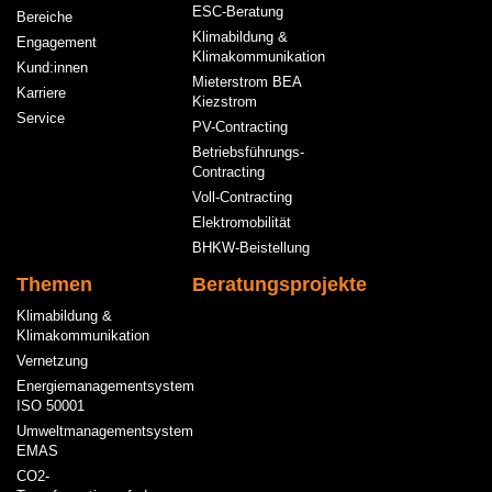
ESC-Beratung
Bereiche
Klimabildung &
Engagement
Klimakommunikation
Kund:innen
Mieterstrom BEA
Karriere
Kiezstrom
Service
PV-Contracting
Betriebsführungs-
Contracting
Voll-Contracting
Elektromobilität
BHKW-Beistellung
Themen
Beratungsprojekte
Klimabildung &
Klimakommunikation
Vernetzung
Energiemanagementsystem
ISO 50001
Umweltmanagementsystem
EMAS
CO2-