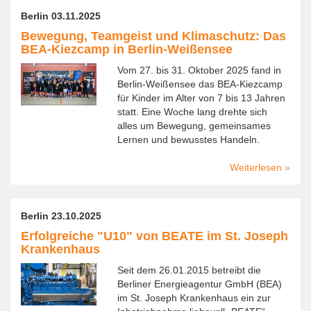
der
Berlin 03.11.2025
Wärm
Bewegung, Teamgeist und Klimaschutz: Das
2025:
BEA-Kiezcamp in Berlin-Weißensee
Prakti
Einbli
Vom 27. bis 31. Oktober 2025 fand in
und
Berlin-Weißensee das BEA-Kiezcamp
starke
für Kinder im Alter von 7 bis 13 Jahren
Signal
statt. Eine Woche lang drehte sich
für
alles um Bewegung, gemeinsames
die
Lernen und bewusstes Handeln.
Wärm
Weiterlesen
über
Beweg
Teamg
und
Berlin 23.10.2025
Klimas
Erfolgreiche "U10" von BEATE im St. Joseph
Das
Krankenhaus
BEA-
Kiezc
Seit dem 26.01.2015 betreibt die
in
Berliner Energieagentur GmbH (BEA)
Berlin-
im St. Joseph Krankenhaus ein zur
Weiße