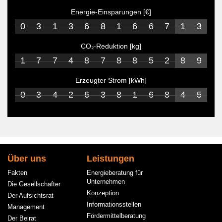
Energie-Einsparungen [€]
0
3
1
3
6
8
1
6
6
7
1
3
CO₂-Reduktion [kg]
1
7
7
4
8
7
8
8
5
2
8
9
Erzeugter Strom [kWh]
0
3
4
2
6
3
8
1
6
8
4
5
Hauptnavigation
Über uns
Leistungen
Fakten
Energieberatung für
Unternehmen
Die Gesellschafter
Konzeption
Der Aufsichtsrat
Informationsstellen
Management
Fördermittelberatung
Der Beirat