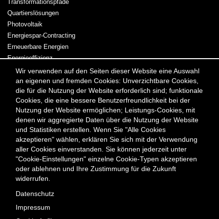
Transformationspfade
Quartierslösungen
Photovoltaik
Energiespar-Contracting
Erneuerbare Energien
Energieeffizienz
Kraft-Wärme-Kopplung
Wir verwenden auf den Seiten dieser Website eine Auswahl
an eigenen und fremden Cookies: Unverzichtbare Cookies,
Strom & Wärme
die für die Nutzung der Website erforderlich sind; funktionale
Cookies, die eine bessere Benutzerfreundlichkeit bei der
Meta
Kontakt
Presse & Medien
Karriere
Veranstaltungen
Nutzung der Website ermöglichen; Leistungs-Cookies, mit
Menü
Newsletter
denen wir aggregierte Daten über die Nutzung der Website
und Statistiken erstellen. Wenn Sie "Alle Cookies
akzeptieren" wählen, erklären Sie sich mit der Verwendung
Kontakt
aller Cookies einverstanden. Sie können jederzeit unter
Berliner Energieagentur GmbH
"Cookie-Einstellungen" einzelne Cookie-Typen akzeptieren
Fasanenstraße 85
oder ablehnen und Ihre Zustimmung für die Zukunft
10623 Berlin
widerrufen.
Tel. +49 (0) 30/29 33 30-0
Datenschutz
Fax +49 (0) 30/29 33 30-99
Impressum
office@berliner-e-agentur.de