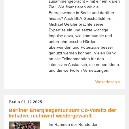
zusammengebracht – mit einem klaren
Ziel: Wie finanzieren wir die
Energiewende in Berlin und darüber
hinaus? Auch BEA-Geschäftsführer
Michael Geißler brachte seine
Expertise ein und setzte wichtige
Impulse dazu, wie kommunale und
unternehmerische Hürden
überwunden und Potenziale besser
genutzt werden können. Vielen Dank
an alle Teilnehmenden für den
intensiven Austausch, die neuen Ideen
und die wertvollen Vernetzungen.
Weiterlesen
über
Starke
Austa
bei
Berlin 01.12.2025
Capita
Berliner Energieagentur zum Co-Vorsitz der
for
Initiative mehrwert wiedergewählt
Climat
in
Im Rahmen der Runde der
der