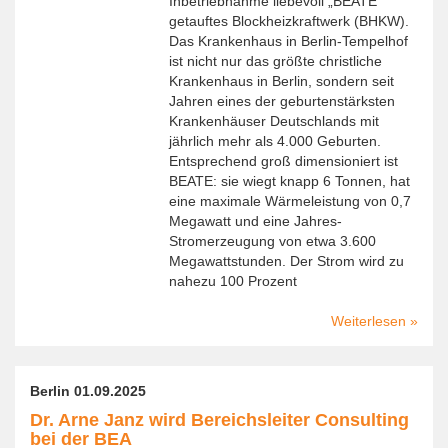
Inbetriebnahme liebevoll „BEATE“
getauftes Blockheizkraftwerk (BHKW).
Das Krankenhaus in Berlin-Tempelhof
ist nicht nur das größte christliche
Krankenhaus in Berlin, sondern seit
Jahren eines der geburtenstärksten
Krankenhäuser Deutschlands mit
jährlich mehr als 4.000 Geburten.
Entsprechend groß dimensioniert ist
BEATE: sie wiegt knapp 6 Tonnen, hat
eine maximale Wärmeleistung von 0,7
Megawatt und eine Jahres-
Stromerzeugung von etwa 3.600
Megawattstunden. Der Strom wird zu
nahezu 100 Prozent
Weiterlesen
über
Erfolg
"U10"
von
Berlin 01.09.2025
BEAT
Dr. Arne Janz wird Bereichsleiter Consulting
im
bei der BEA
St.